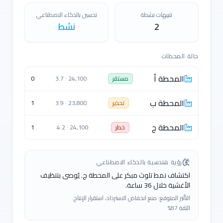
تنبيهات نشطة
تحسين بالذكاء الاصطناعي
2
نشط
حالة المحطات
المحطة أ
مستقر
24,100
·
3.7
0
المحطة ب
تحذير
23,800
·
3.9
1
المحطة ج
خطر
24,100
·
4.2
1
رؤية هندسية بالذكاء الاصطناعي
اكتشاف نمط تلوث مبكر على المحطة ج. يُوصى بتنظيف
الأغشية خلال 36 ساعة.
التأثير المتوقع: منع انخفاض الاسترداد، استقرار الإنتاج.
الثقة
87%